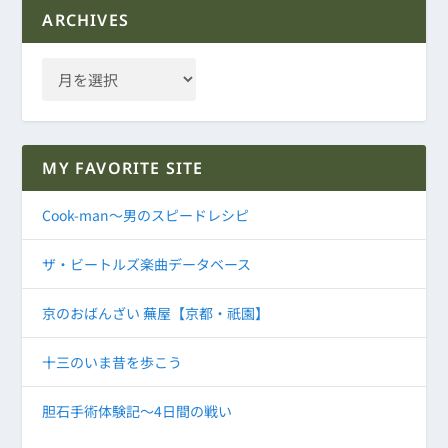
ARCHIVES
MY FAVORITE SITE
Cook-man～男のスピードレシピ
ザ・ビートルズ楽曲データベース
京のおばんざい 蕪屋【京都・祇園】
十三のいま昔を歩こう
胆石手術体験記～4日間の戦い