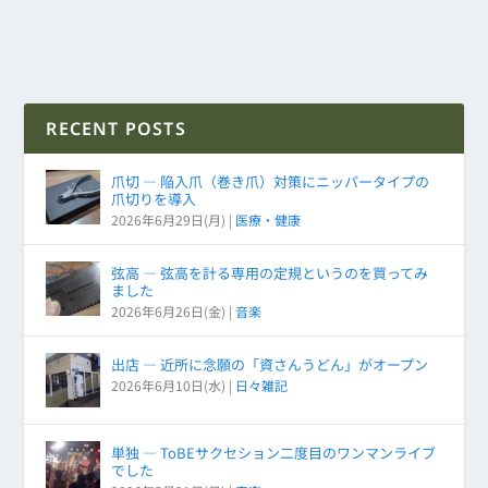
RECENT POSTS
爪切 ― 陥入爪（巻き爪）対策にニッパータイプの
爪切りを導入
2026年6月29日(月)
|
医療・健康
弦高 ― 弦高を計る専用の定規というのを買ってみ
ました
2026年6月26日(金)
|
音楽
出店 ― 近所に念願の「資さんうどん」がオープン
2026年6月10日(水)
|
日々雑記
単独 ― ToBEサクセション二度目のワンマンライブ
でした