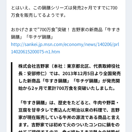
とはいえ、この鍋膳シリーズは発売2ヶ月ですでに700
万食を販売してるようです。
おかげさまで“700万食”突破！ 吉野家の新商品「牛すき
鍋膳」「牛チゲ鍋膳」
http://sankei.jp.msn.com/economy/news/140206/prl
14020615200075-n1.htm
株式会社吉野家（本社：東京都北区、代表取締役社
長：安部修仁）では、2013年12月5日より全国発売
した新商品「牛すき鍋膳」「牛チゲ鍋膳」が発売開
始から2ヶ月で累計700万食を突破いたしました。
「牛すき鍋膳」は、歴史をたどると、牛肉や野菜・
豆腐を甘辛タレで煮込んだ明治以来の料理で、吉野
家が現在販売している牛丼の源流である商品と言え
ます。吉野家では初めて火のついたコンロに鍋をの
せてご提供するので、食べ終わるまで熱々の状態が