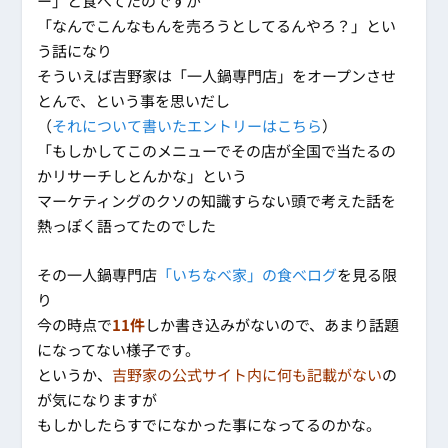
ー」と食べてたのですが
「なんでこんなもんを売ろうとしてるんやろ？」とい
う話になり
そういえば吉野家は「一人鍋専門店」をオープンさせ
とんで、という事を思いだし
（
それについて書いたエントリーはこちら
）
「もしかしてこのメニューでその店が全国で当たるの
かリサーチしとんかな」という
マーケティングのクソの知識すらない頭で考えた話を
熱っぽく語ってたのでした
その一人鍋専門店
「いちなべ家」の食べログ
を見る限
り
今の時点で
11件
しか書き込みがないので、あまり話題
になってない様子です。
というか、
吉野家の公式サイト内に何も記載がない
の
が気になりますが
もしかしたらすでになかった事になってるのかな。