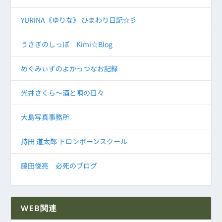
YURINA《ゆりな》 ひまわり日記☆彡
うさぎのしっぽ Kimi☆Blog
めぐみぃずのよかっつなお記録
光井さくら～酒と唄の日々
大島写真事務所
持田 道太郎 トロンボーンスクール
藤田俊亮 必死のブログ
WEB関連