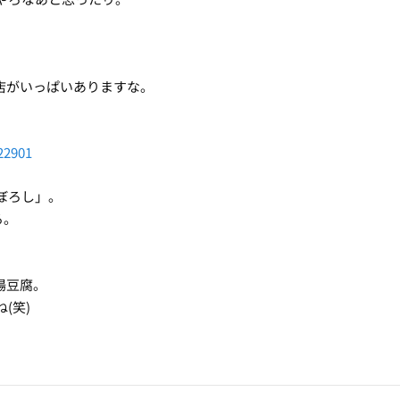
店がいっぱいありますな。
22901
ぼろし」。
る。
湯豆腐。
(笑)