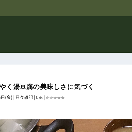
やく湯豆腐の美味しさに気づく
6日(金)
|
日々雑記
|
0
|