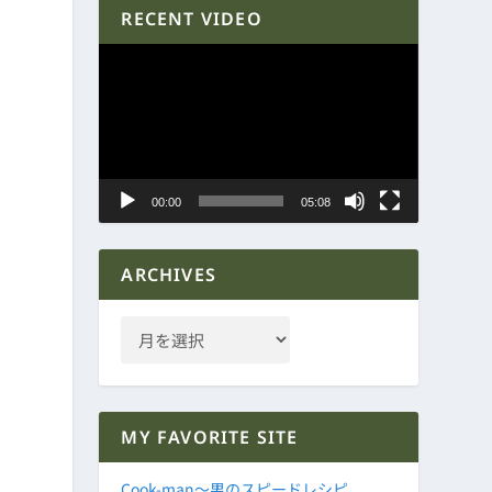
RECENT VIDEO
動
画
プ
レ
ー
ヤ
00:00
05:08
ー
ARCHIVES
MY FAVORITE SITE
Cook-man～男のスピードレシピ