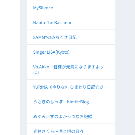
MySilence
Naoto The Bassman
SAMMYのみちくさ日記
Singer LISA(Kyoto)
Vo.Akko「皆様が元気になりますよぅ
に」
YURINA《ゆりな》 ひまわり日記☆彡
うさぎのしっぽ Kimi☆Blog
めぐみぃずのよかっつなお記録
光井さくら～酒と唄の日々