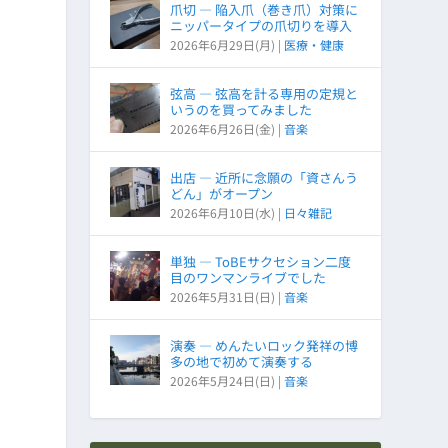
爪切 ― 陥入爪（巻き爪）対策に
ニッパータイプの爪切りを導入
2026年6月29日(月)
|
医療・健康
弦高 ― 弦高を計る専用の定規と
いうのを買ってみました
2026年6月26日(金)
|
音楽
出店 ― 近所に念願の「資さんう
どん」がオープン
2026年6月10日(水)
|
日々雑記
単独 ― ToBEサクセション二度
目のワンマンライブでした
2026年5月31日(日)
|
音楽
演奏 ― めんたいロック発祥の博
多の地で初めて演奏する
2026年5月24日(日)
|
音楽