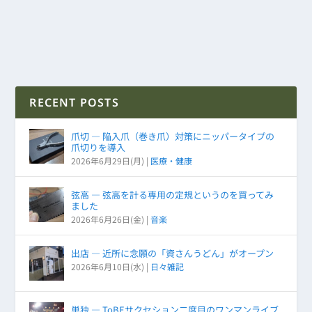
RECENT POSTS
爪切 ― 陥入爪（巻き爪）対策にニッパータイプの
爪切りを導入
2026年6月29日(月)
|
医療・健康
弦高 ― 弦高を計る専用の定規というのを買ってみ
ました
2026年6月26日(金)
|
音楽
出店 ― 近所に念願の「資さんうどん」がオープン
2026年6月10日(水)
|
日々雑記
単独 ― ToBEサクセション二度目のワンマンライブ