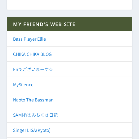
MY FRIEND'S WEB SITE
Bass Player Ellie
CHIKA CHIKA BLOG
Eriでございまーす☆
MySilence
Naoto The Bassman
SAMMYのみちくさ日記
Singer LISA(Kyoto)