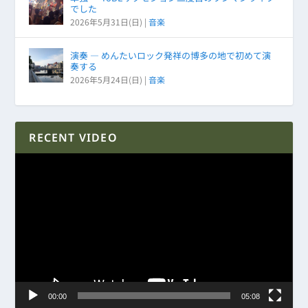
でした
2026年5月31日(日)
|
音楽
演奏 ― めんたいロック発祥の博多の地で初めて演
奏する
2026年5月24日(日)
|
音楽
RECENT VIDEO
動
画
プ
レ
ー
ヤ
ー
00:00
05:08