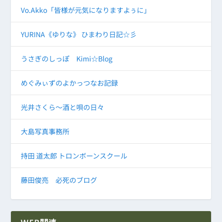
Vo.Akko「皆様が元気になりますよぅに」
YURINA《ゆりな》 ひまわり日記☆彡
うさぎのしっぽ Kimi☆Blog
めぐみぃずのよかっつなお記録
光井さくら～酒と唄の日々
大島写真事務所
持田 道太郎 トロンボーンスクール
藤田俊亮 必死のブログ