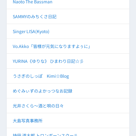
Naoto The Bassman
SAMMYのみちくさ日記
Singer LISA(Kyoto)
Vo.Akko「皆様が元気になりますよぅに」
YURINA《ゆりな》 ひまわり日記☆彡
うさぎのしっぽ Kimi☆Blog
めぐみぃずのよかっつなお記録
光井さくら～酒と唄の日々
大島写真事務所
持田 道太郎 トロンボーンスクール