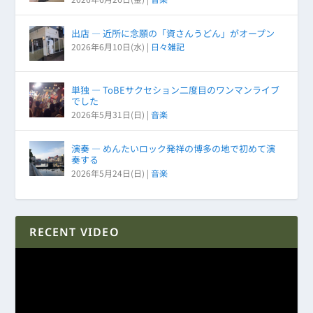
出店 ― 近所に念願の「資さんうどん」がオープン
2026年6月10日(水)
|
日々雑記
単独 ― ToBEサクセション二度目のワンマンライブ
でした
2026年5月31日(日)
|
音楽
演奏 ― めんたいロック発祥の博多の地で初めて演
奏する
2026年5月24日(日)
|
音楽
RECENT VIDEO
動
画
プ
レ